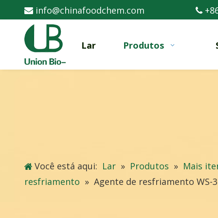
info@chinafoodchem.com
+86


Lar
Produtos
Você está aqui:
Lar
»
Produtos
»
Mais ite
resfriamento
»
Agente de resfriamento WS-3