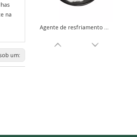
lhas
te na
Agente de resfriamento WS-5
sob um:
Agente de resfriamento WS-23