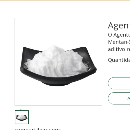
Agen
O Agente
Mentan-3
aditivo 
Quantid
A
compartilhar com: