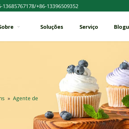
-13685767178/+86-13396509352
Sobre
Soluções
Serviço
Blogu
ns
»
Agente de