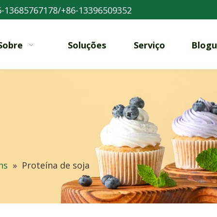
-13685767178/+86-13396509352
Sobre
Soluções
Serviço
Blogu
ns
»
Proteína de soja