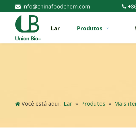
info@chinafoodchem.com
+86


Lar
Produtos
Você está aqui:
Lar
»
Produtos
»
Mais ite