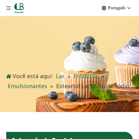
Português
Você está aqui:
Lar
»
Produtos
»
Emulsionantes
»
Estearoil Lactilato de Sódio