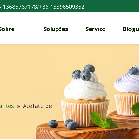
-13685767178/+86-13396509352
Sobre
Soluções
Serviço
Blogu
antes
»
Acetato de