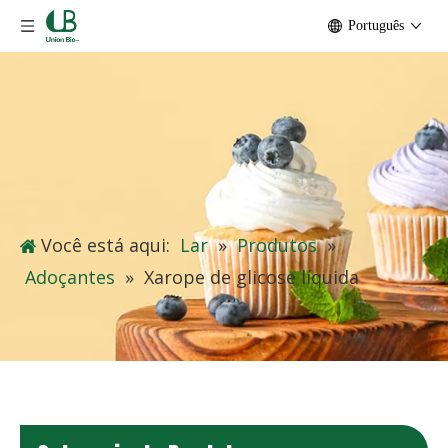
Português
Você está aqui:
Lar
»
Produtos
»
Adoçantes
»
Xarope de glicose líquida