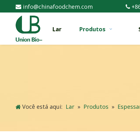
info@chinafoodchem.com
+86


Lar
Produtos
Você está aqui:
Lar
»
Produtos
»
Espessa