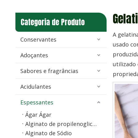
Gelat
Categoria de Produto
A gelati
Conservantes
usado com
produzid
Adoçantes
utilizado
Sabores e fragrâncias
propried
Acidulantes
Espessantes
Ágar Ágar
Alginato de propilenoglicol (PGA)
Alginato de Sódio