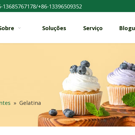
-13685767178/+86-13396509352
Sobre
Soluções
Serviço
Blogu
ntes
»
Gelatina