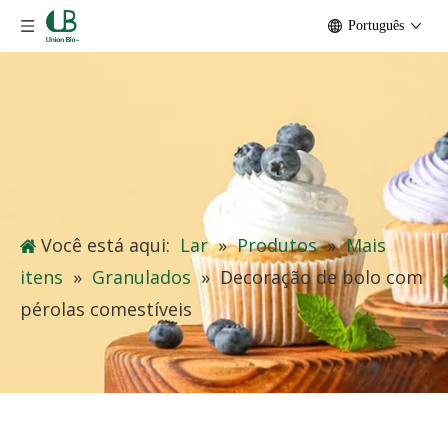
Português
Você está aqui:
Lar
»
Produtos
»
Mais
itens
»
Granulados
»
Decoração de bolo com
pérolas comestíveis