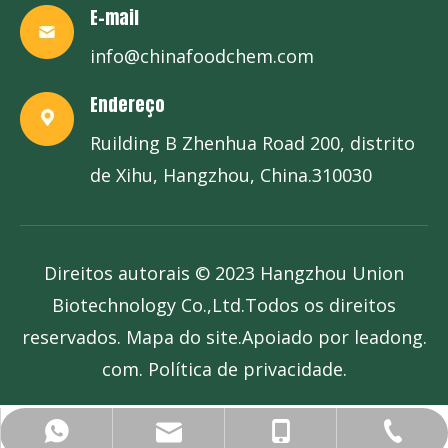
E-mail
info@chinafoodchem.com
Endereço
Ruilding B Zhenhua Road 200, distrito
de Xihu, Hangzhou, China.310030
Direitos autorais © 2023 Hangzhou Union
Biotechnology Co.,Ltd.Todos os direitos
reservados.
Mapa do site
.Apoiado por
leadong.
com
. P
olítica de privacidade
.
info@chinafoodchem.com
+86-571-58236403
+86-13685767178
+86-13685767178