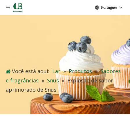
Português
Você está aqui:
Lar
»
Produtos
»
Sabores
e fragrâncias
»
Snus
»
Explosão de sabor
aprimorado de Snus