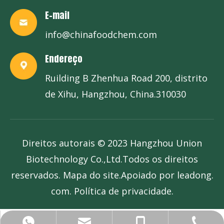
E-mail
info@chinafoodchem.com
Endereço
Ruilding B Zhenhua Road 200, distrito
de Xihu, Hangzhou, China.310030
Direitos autorais © 2023 Hangzhou Union
Biotechnology Co.,Ltd.Todos os direitos
reservados.
Mapa do site
.Apoiado por
leadong.
com
. P
olítica de privacidade
.
info@chinafoodchem.com
+86-571-58236403
+86-13685767178
+86-13685767178