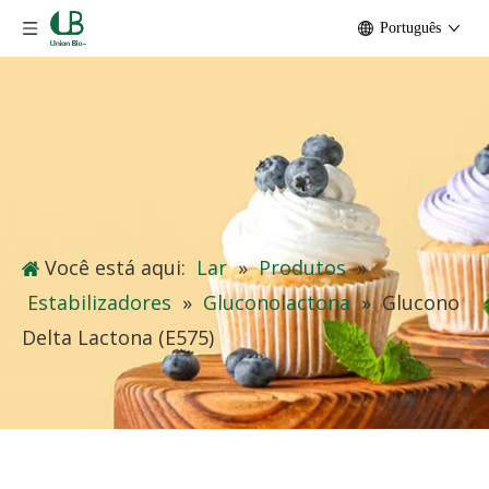
Português
Você está aqui:
Lar
»
Produtos
»
Estabilizadores
»
Gluconolactona
»
Glucono
Delta Lactona (E575)