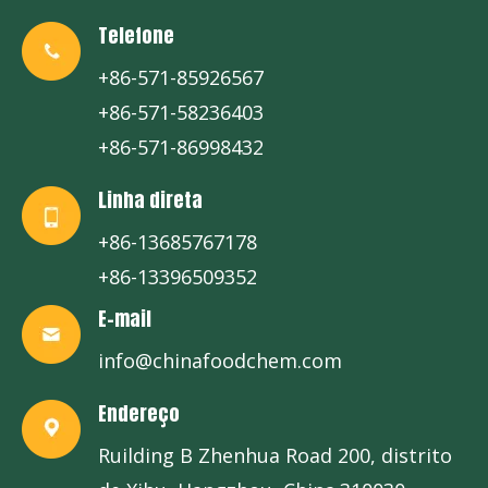
Telefone
+86-571-85926567
+86-571-58236403
+86-571-86998432
Linha direta
+86-13685767178
+86-13396509352
E-mail
info@chinafoodchem.com
Endereço
Ruilding B Zhenhua Road 200, distrito