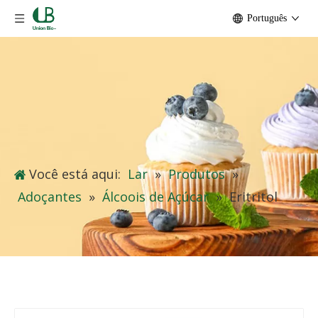
Português
Você está aqui:
Lar
»
Produtos
»
Adoçantes
»
Álcoois de Açúcar
»
Eritritol