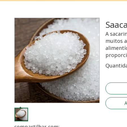
Saaca
A sacari
muitos a
alimentí
proporci
Quantid
A
compartilhar com: