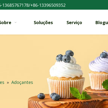
-13685767178/+86-13396509352
Sobre
Soluções
Serviço
Blogu
es
»
Adoçantes