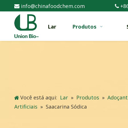
info@chinafoodchem.com
+86


Lar
Produtos
Você está aqui:
Lar
»
Produtos
»
Adoçant
Artificiais
»
Saacarina Sódica