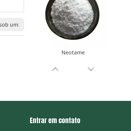
sob um:
Neotame
Entrar em contato